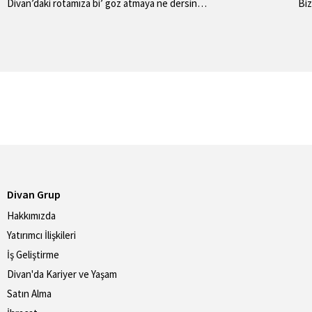
Divan’daki rotamıza bi’ göz atmaya ne dersin…
Biz
Divan Grup
Hakkımızda
Yatırımcı İlişkileri
İş Geliştirme
Divan'da Kariyer ve Yaşam
Satın Alma