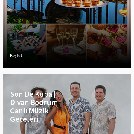
Keşfet
Son De Kuba |
Divan Bodrum
Canlı Müzik
Geceleri