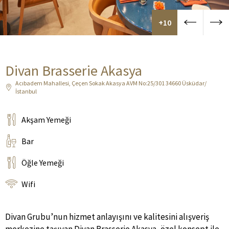
+10
Divan Brasserie Akasya
Acıbadem Mahallesi, Çeçen Sokak Akasya AVM No:25/301 34660 Üsküdar/
İstanbul
Akşam Yemeği
Bar
Öğle Yemeği
Wifi
Divan Grubu’nun hizmet anlayışını ve kalitesini alışveriş