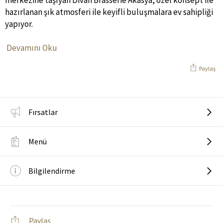
merkezine taşıyan Divan Brasserie Akasya, özel konsept ile
hazırlanan şık atmosferi ile keyifli buluşmalara ev sahipliği
yapıyor.
Devamını Oku
Paylaş
Fırsatlar
Menü
Bilgilendirme
Paylaş