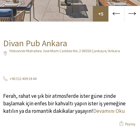
+5
Divan Pub Ankara
Yıldızevler Mahallesi Jose Marti Caddesi No: 2 06550 Çankaya/ Ankara
+90 312 409 34 44
Ferah, rahat ve şık bir atmosferde ister güne zinde
başlamak için enfes bir kahvaltı yapın ister iş yemeğine
katılın ya da romantik dakikalar yaşayın!
Devamını Oku
Paylaş