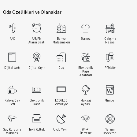
Oda Özellikleri ve Olanaklar
A/C
AM/FM
Banyo
Bornoz
Çalışma
Alarm Saati
Malzemeleri
Masası
Dijital tartı
Dijital Yayın
Duş
Elektronik
IP Telefon
Kapı
Anahtarı
Kahve/Çay
Elektronik
LCD/LED
Makyaj
Minibar
Seti
kasa
Televizyon
Aynası
Saç Kurutma
Tekli Koltuk
Uydu Yayını
Wi-Fi
Yangın
Makinesi
Ücretsiz
Dedektörü