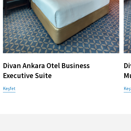
Divan Ankara Otel Business
Di
Executive Suite
Mu
Keşfet
Keş