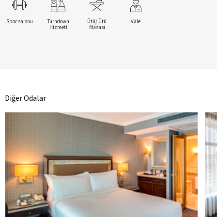
Spor salonu
Turndown
Ütü/ Ütü
Vale
Hizmeti
Masası
Diğer Odalar