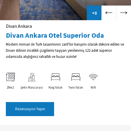
+8
Divan Ankara
Divan Ankara Otel Superior Oda
Modern mimari ile Türk tasarımının zarif bir karışımı olarak dekore edilen ve
Divan stilinin incelikli çizgilerini taşıyan yenilenmiş 122 adet süperior
odamızda alıştığınız rahatlık ve huzur sizinle!
29m2
Şehir Manzarası
King Yatak
Twin Yatak
Wifi
Rezervasyon Yapın