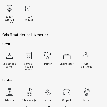
Yangın
Yastık
korunum
Menüsü
sistemi
Oda Misafirlerine Hizmetler
Ücretli
24 saat oda
Çamaşır
Doktor
Ekstra yatak
Kuru
servisi
yıkama
Temizleme
servisi
Ücretsiz
Adaptör
Bebek yatağı
Hamam
Otopark
Sauna