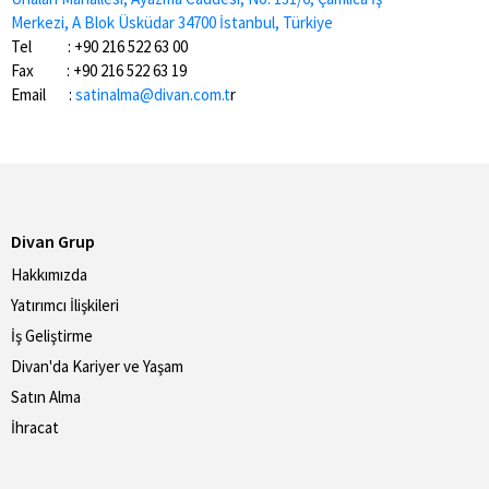
Merkezi, A Blok Üsküdar 34700 İstanbul, Türkiye
Tel : +90 216 522 63 00
Fax : +90 216 522 63 19
Email :
satinalma@divan.com.t
r
Divan Grup
Hakkımızda
Yatırımcı İlişkileri
İş Geliştirme
Divan'da Kariyer ve Yaşam
Satın Alma
İhracat