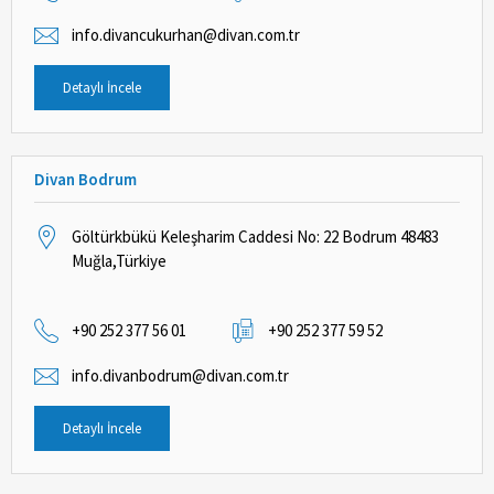
info.divancukurhan@divan.com.tr
Detaylı İncele
Divan Bodrum
Göltürkbükü Keleşharim Caddesi No: 22 Bodrum 48483
Muğla,Türkiye
+90 252 377 56 01
+90 252 377 59 52
info.divanbodrum@divan.com.tr
Detaylı İncele