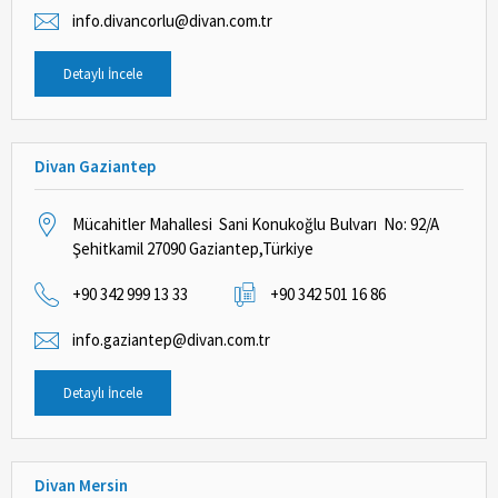
info.divancorlu@divan.com.tr
Detaylı İncele
Divan Gaziantep
Mücahitler Mahallesi Sani Konukoğlu Bulvarı No: 92/A
Şehitkamil 27090 Gaziantep,Türkiye
+90 342 999 13 33
+90 342 501 16 86
info.gaziantep@divan.com.tr
Detaylı İncele
Divan Mersin