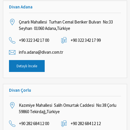
Divan Adana
Çınarlı Mahallesi Turhan Cemal Beriker Bulvarı No:33
Seyhan 01060 Adana,Türkiye
+90 322 342 17 00
+90 322 342 17 99
info.adana@divan.com.tr
Detaylı İncele
Divan Çorlu
Kazımiye Mahallesi Salih Omurtak Caddesi No:38 Çorlu
59860 Tekirdağ,Türkiye
+90 282 684 12 00
+90 282 684 12 12