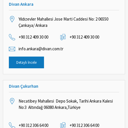
Divan Ankara
Yıldızevler Mahallesi Jose Marti Caddesi No: 2 06550
Çankaya/ Ankara
+90 312 409 30 00
+90 312 409 30 00
info.ankara@divan.com.tr
Detaylı İncele
Divan Çukurhan
Necatibey Mahallesi Depo Sokak, Tarihi Ankara Kalesi
No:3 Altındağ 06080 Ankara,Türkiye
+90 312 306 64 00
+90 312 306 64 00